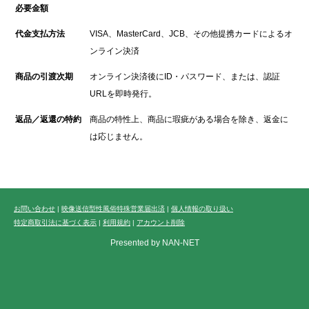
必要金額
代金支払方法
VISA、MasterCard、JCB、その他提携カードによるオ
ンライン決済
商品の引渡次期
オンライン決済後にID・パスワード、または、認証
URLを即時発行。
返品／返還の特約
商品の特性上、商品に瑕疵がある場合を除き、返金に
は応じません。
お問い合わせ
|
映像送信型性風俗特殊営業届出済
|
個人情報の取り扱い
特定商取引法に基づく表示
|
利用規約
|
アカウント削除
Presented by NAN-NET